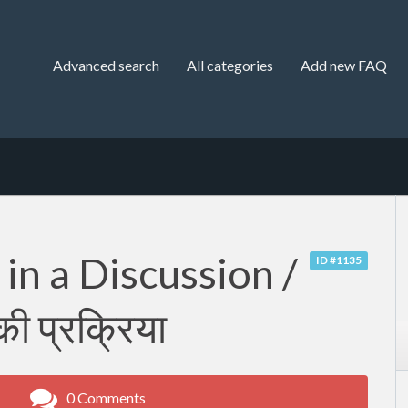
Advanced search
All categories
Add new FAQ
in a Discussion /
ID #1135
 की प्रक्रिया
0 Comments